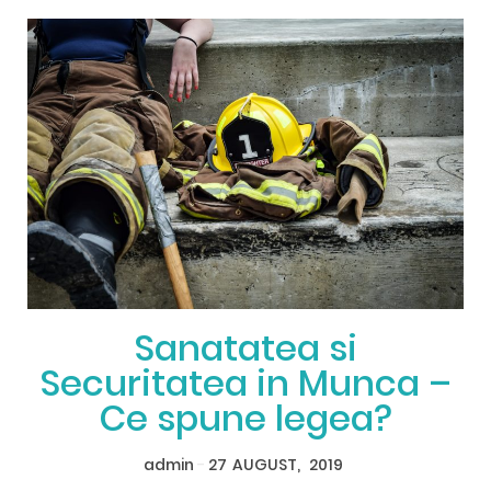
Sanatatea si
Securitatea in Munca –
Ce spune legea?
admin
-
27
AUGUST,
2019